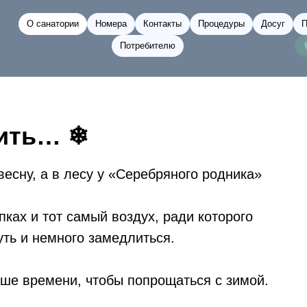
О санатории
Номера
Контакты
Процедуры
Досуг
П
Потребителю
дить… ❄
есну, а в лесу у «Серебряного родника»
ках и тот самый воздух, ради которого
уть и немного замедлиться.
ьше времени, чтобы попрощаться с зимой.