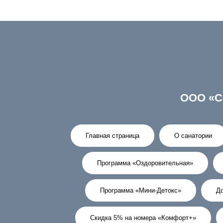
ООО «С
Главная страница
О санатории
Программа «Оздоровительная»
Программа «Мини-Детокс»
До
Скидка 5% на номера «Комфорт+»