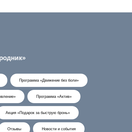
родник»
Программа «Движение без боли»
овление»
Программа «Актив»
Акция «Подарок за быструю бронь»
Отзывы
Новости и события