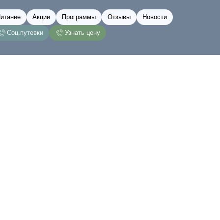
итание
Акции
Программы
Отзывы
Новости
Соц.путевки
Узнать цену