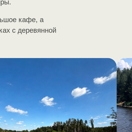
еры.
льшое кафе, а
ках с деревянной