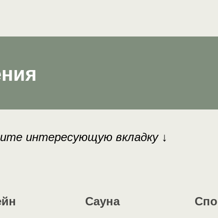
ения
рите интересующую вкладку
↓
ейн
Сауна
Спо