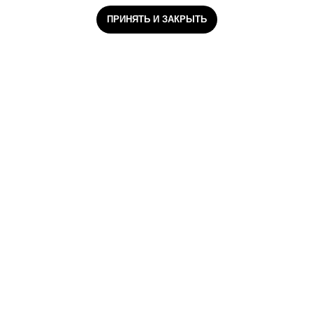
ПРИНЯТЬ И ЗАКРЫТЬ
ООО «Санаторий-профилакторий
«Серебряный родник»
Главная страница
О санатории
Номерной фонд
Программа «Базовый курс здоровья»