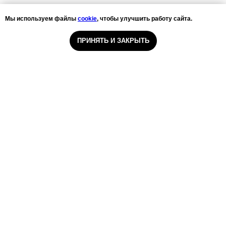
Мы используем файлы
cookie
, чтобы улучшить работу сайта.
ПРИНЯТЬ И ЗАКРЫТЬ
ООО «Санаторий-профилакторий
«Серебряный родник»
Главная страница
О санатории
Номерной фонд