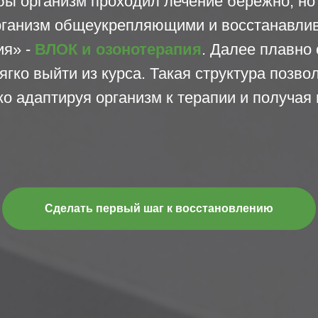
бы организм проходил лечение бережно, но
рганизм общеукрепляющими и восстанавли
ия» -
ВЛОК и озонотерапия
. Далее плавно 
ягко выйти из курса. Такая структура позв
гко адаптируя организм к терапии и получа
Сделать первый шаг к восстановлению