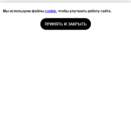
Мы используем файлы
cookie
, чтобы улучшить работу сайта.
ПРИНЯТЬ И ЗАКРЫТЬ
ООО «Санаторий-профилакторий
«Серебряный родник»
Главная страница
О санатории
Номерной фонд