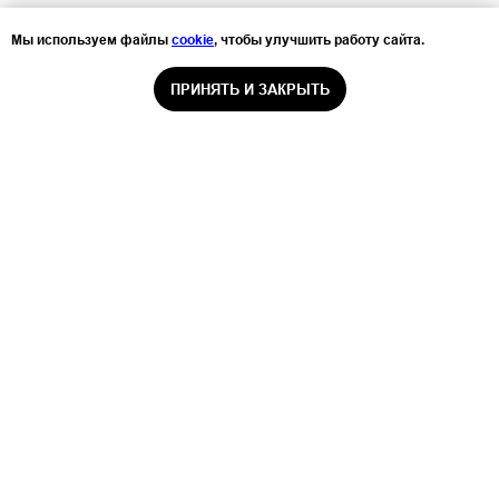
Мы используем файлы
cookie
, чтобы улучшить работу сайта.
ПРИНЯТЬ И ЗАКРЫТЬ
ООО «Санаторий-профилакторий
«Серебряный родник»
Главная страница
О санатории
Номерной фонд