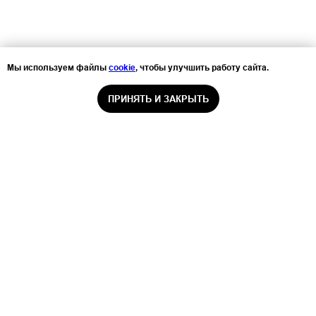
Мы используем файлы
cookie
, чтобы улучшить работу сайта.
ПРИНЯТЬ И ЗАКРЫТЬ
ООО «Санаторий-профилакторий
«Серебряный родник»
Главная страница
О санатории