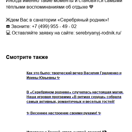
Иногда именно такие моменты и становятся самыми
тёплыми воспоминаниями об отдыхе 💙
Ждем Вас в санатории «Серебряный родник»!
☎️ Звоните: +7 (499) 955 - 49 - 02
💻 Оставляйте заявку на сайте: serebryanyj-rodnik.ru/
Смотрите также
Как это было: творческий вечер Василия Градиенко и
Ирины Юрьевны ✨
В «Серебряном роднике» случилась настоящая магия.
Наша игровая программа «В ритмах сердца» собрала
самых активных, романтичных и веселых гостей!
✨ Весеннее настроение своими руками! ✨