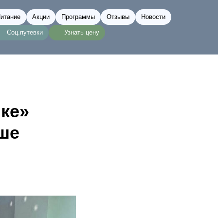
итание
Акции
Программы
Отзывы
Новости
Соц.путевки
Узнать цену
ке»
уше