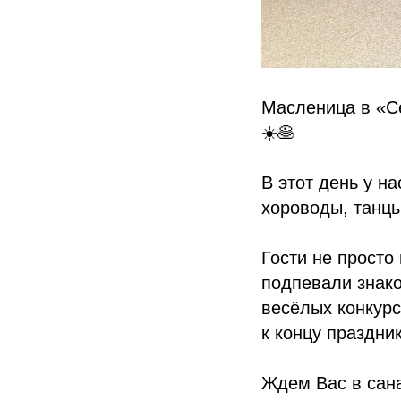
Масленица в «Се
☀️🥞
В этот день у н
хороводы, танцы
Гости не просто
подпевали знако
весёлых конкурс
к концу праздни
Ждем Вас в сан