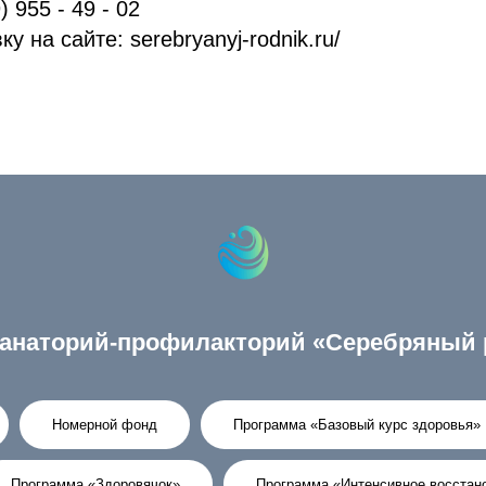
) 955 - 49 - 02
у на сайте: serebryanyj-rodnik.ru/
анаторий-профилакторий «Серебряный 
Номерной фонд
Программа «Базовый курс здоровья»
Программа «Здоровячок»
Программа «Интенсивное восстан