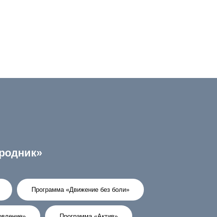
родник»
Программа «Движение без боли»
овление»
Программа «Актив»