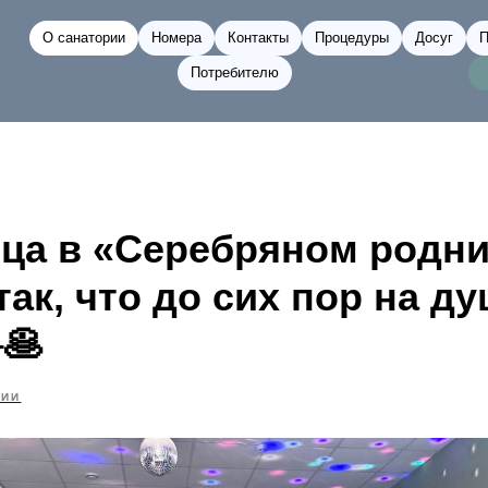
О санатории
Номера
Контакты
Процедуры
Досуг
П
Потребителю
ца в «Серебряном родни
ак, что до сих пор на д
️🥞
РИИ