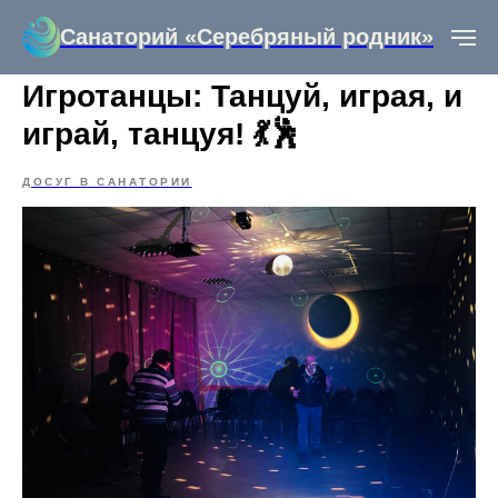
Санаторий «Серебряный родник»
Игротанцы: Танцуй, играя, и
играй, танцуя! 💃🕺
ДОСУГ В САНАТОРИИ