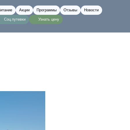
итание
Акции
Программы
Отзывы
Новости
Соц.путевки
Узнать цену