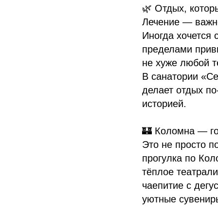
🌿 Отдых, котор
Лечение — важно
Иногда хочется 
пределами прив
не хуже любой т
В санатории «С
делает отдых п
историей.
🏰 Коломна — го
Это не просто п
прогулка по Ко
тёплое театрал
чаепитие с дегу
уютные сувенир