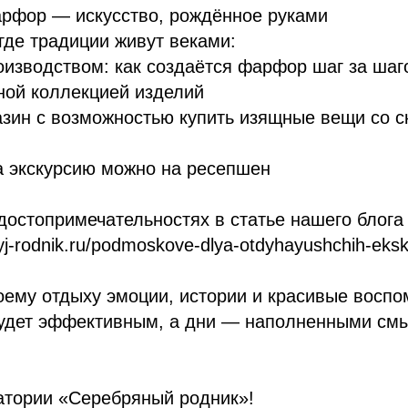
арфор — искусство, рождённое руками
 где традиции живут веками:
оизводством: как создаётся фарфор шаг за шаг
ной коллекцией изделий
зин с возможностью купить изящные вещи со с
а экскурсию можно на ресепшен
достопримечательностях в статье нашего блога
yj-rodnik.ru/podmoskove-dlya-otdyhayushchih-eksk
оему отдыху эмоции, истории и красивые воспо
будет эффективным, а дни — наполненными см
атории «Серебряный родник»!