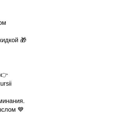
ом
кидкой 🎁
 👉
ursii
минания.
ыслом 💙