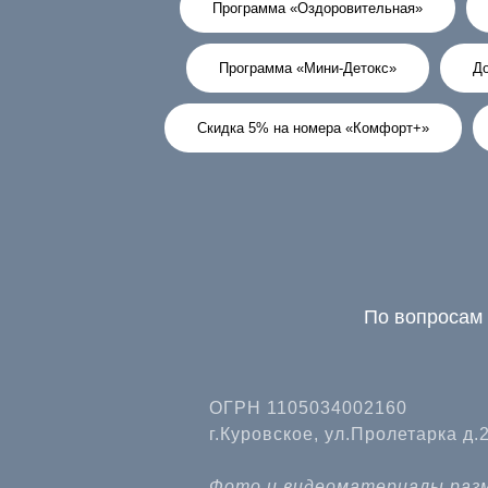
Программа «Оздоровительная»
Программа «Мини-Детокс»
До
Скидка 5% на номера «Комфорт+»
По вопросам 
ОГРН 1105034002160
г.Куровское, ул.Пролетарка д.
Фото и видеоматериалы разм