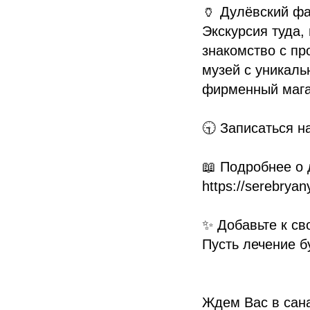
🏺 Дулёвский ф
Экскурсия туда,
знакомство с пр
музей с уникаль
фирменный мага
🕤 Записаться н
📖 Подробнее о 
https://serebryan
✨ Добавьте к св
Пусть лечение 
Ждем Вас в сан