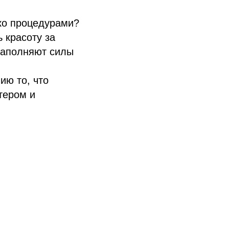
ко процедурами?
ь красоту за
наполняют силы
ию то, что
тером и