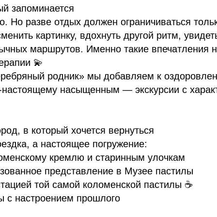
ый запоминается
. Но разве отдых должен ограничиваться толь
сменить картинку, вдохнуть другой ритм, увидет
ычных маршрутов. Именно такие впечатления 
ерапии 💫
еребряный родник» мы добавляем к оздоровлен
о-настоящему насыщенным — экскурсии с харак
род, в который хочется вернуться
оездка, а настоящее погружение:
ломенскому кремлю и старинным улочкам
изованное представление в Музее пастилы
стацией той самой коломенской пастилы ☕️
ы с настроением прошлого