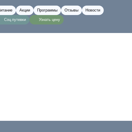
итание
Акции
Программы
Отзывы
Новости
Соц.путевки
Узнать цену