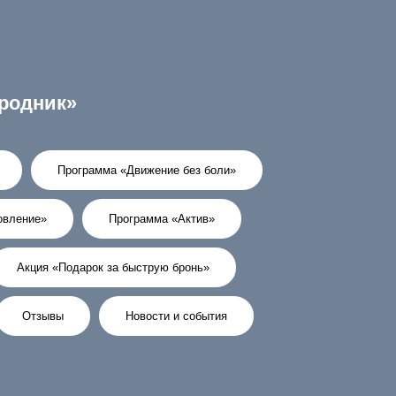
родник»
Программа «Движение без боли»
овление»
Программа «Актив»
Акция «Подарок за быструю бронь»
Отзывы
Новости и события