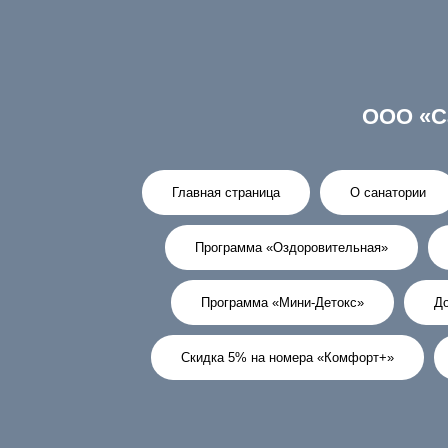
ООО «С
Главная страница
О санатории
Программа «Оздоровительная»
Программа «Мини-Детокс»
До
Скидка 5% на номера «Комфорт+»