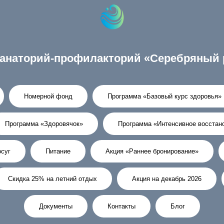
анаторий-профилакторий «Серебряный 
Номерной фонд
Программа «Базовый курс здоровья»
Программа «Здоровячок»
Программа «Интенсивное восстан
суг
Питание
Акция «Раннее бронирование»
Скидка 25% на летний отдых
Акция на декабрь 2026
Документы
Контакты
Блог